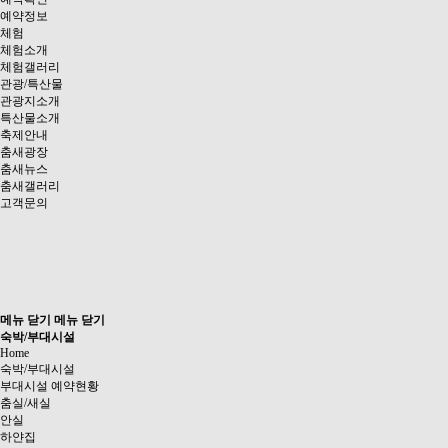
예약정보
체험
체험소개
체험갤러리
관광/특산물
관광지소개
특산물소개
축제안내
춤새광장
춤새뉴스
춤새갤러리
고객문의
메뉴 닫기
메뉴 닫기
숙박/부대시설
Home
숙박/부대시설
부대시설 예약현황
춤실/새실
안실
하얀집