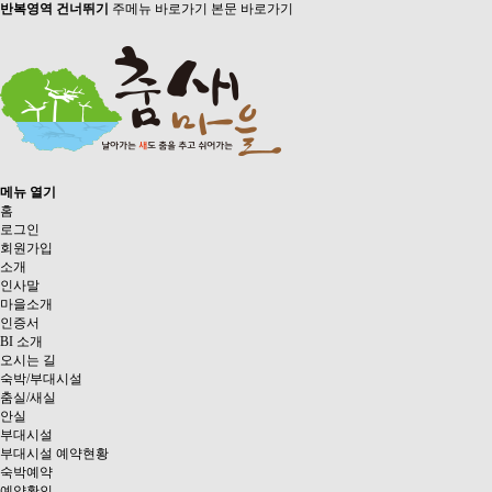
반복영역 건너뛰기
주메뉴 바로가기
본문 바로가기
메뉴 열기
홈
로그인
회원가입
소개
인사말
마을소개
인증서
BI 소개
오시는 길
숙박/부대시설
춤실/새실
안실
부대시설
부대시설 예약현황
숙박예약
예약확인