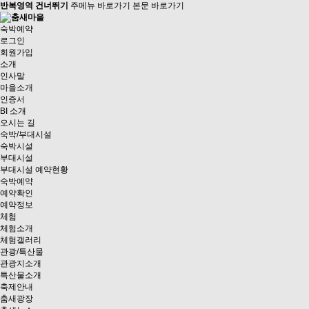
반복영역 건너뛰기
주메뉴 바로가기
본문 바로가기
숙박예약
로그인
회원가입
소개
인사말
마을소개
인증서
BI 소개
오시는 길
숙박/부대시설
숙박시설
부대시설
부대시설 예약현황
숙박예약
예약확인
예약정보
체험
체험소개
체험갤러리
관광/특산물
관광지소개
특산물소개
축제안내
춤새광장