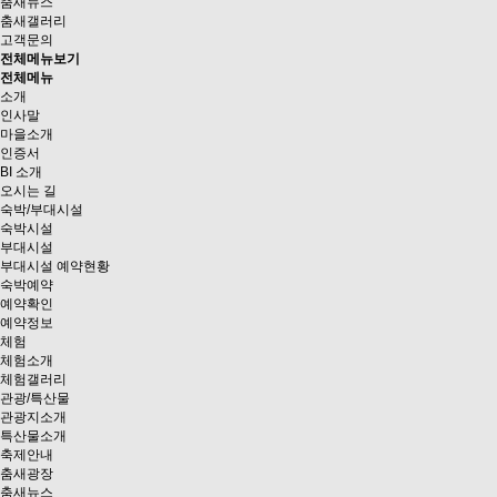
춤새뉴스
춤새갤러리
고객문의
전체메뉴보기
전체메뉴
소개
인사말
마을소개
인증서
BI 소개
오시는 길
숙박/부대시설
숙박시설
부대시설
부대시설 예약현황
숙박예약
예약확인
예약정보
체험
체험소개
체험갤러리
관광/특산물
관광지소개
특산물소개
축제안내
춤새광장
춤새뉴스