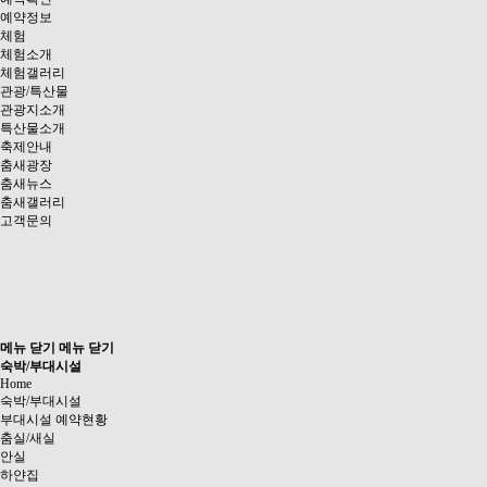
예약정보
체험
체험소개
체험갤러리
관광/특산물
관광지소개
특산물소개
축제안내
춤새광장
춤새뉴스
춤새갤러리
고객문의
메뉴 닫기
메뉴 닫기
숙박/부대시설
Home
숙박/부대시설
부대시설 예약현황
춤실/새실
안실
하얀집