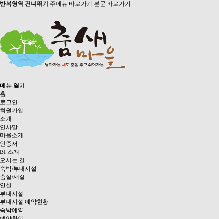
반복영역 건너뛰기
주메뉴 바로가기
본문 바로가기
메뉴 열기
홈
로그인
회원가입
소개
인사말
마을소개
인증서
BI 소개
오시는 길
숙박/부대시설
춤실/새실
안실
부대시설
부대시설 예약현황
숙박예약
예약확인